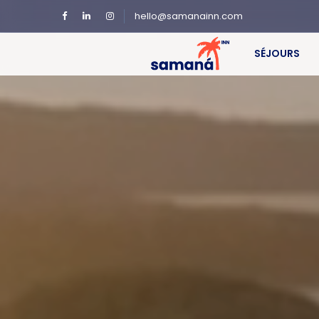
hello@samanainn.com
SÉJOURS